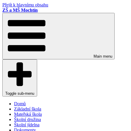
Přejít k hlavnímu obsahu
ZŠ a MŠ Mochtín
Main menu
Toggle sub-menu
Domů
Základní škola
Mateřská škola
Školní družina
Školní jídelna
Dokumenty