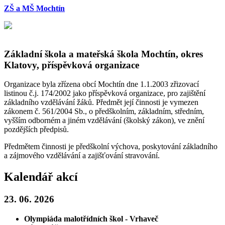
Přejít
ZŠ a MŠ Mochtín
k
hlavnímu
obsahu
Základní škola a mateřská škola Mochtín, okres
Klatovy, příspěvková organizace
Organizace byla zřízena obcí Mochtín dne 1.1.2003 zřizovací
listinou č.j. 174/2002 jako příspěvková organizace, pro zajištění
základního vzdělávání žáků. Předmět její činnosti je vymezen
zákonem č. 561/2004 Sb., o předškolním, základním, středním,
vyšším odborném a jiném vzdělávání (školský zákon), ve znění
pozdějších předpisů.
Předmětem činnosti je předškolní výchova, poskytování základního
a zájmového vzdělávání a zajišťování stravování.
Kalendář akcí
23. 06. 2026
Olympiáda malotřídních škol - Vrhaveč