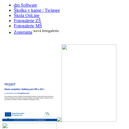
dm Software
Školka v kapse | Twigsee
Škola OnLine
Fotogalerie ZŠ
Fotogalerie MŠ
nová fotogalerie
Zonerama